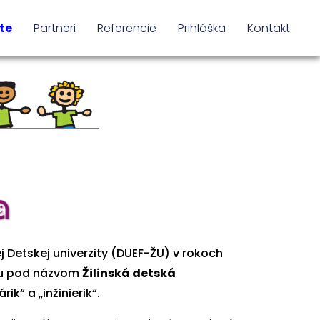
te
Partneri
Referencie
Prihláška
Kontakt
j Detskej univerzity (DUEF-ŽU) v rokoch
itu pod názvom
Žilinská detská
k“ a „inžinierik“.