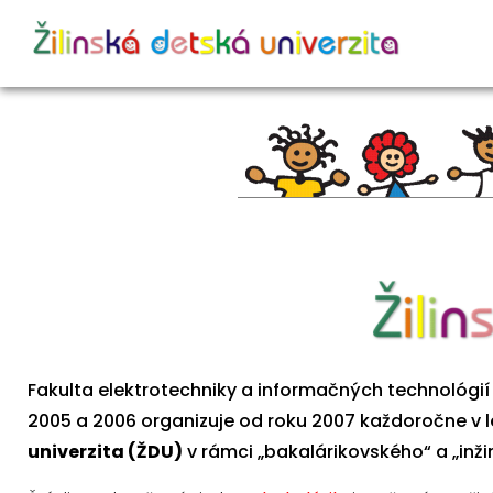
Fakulta elektrotechniky a informačných technológií 
2005 a 2006 organizuje od roku 2007 každoročne v 
univerzita (ŽDU)
v rámci „bakalárikovského“ a „inži