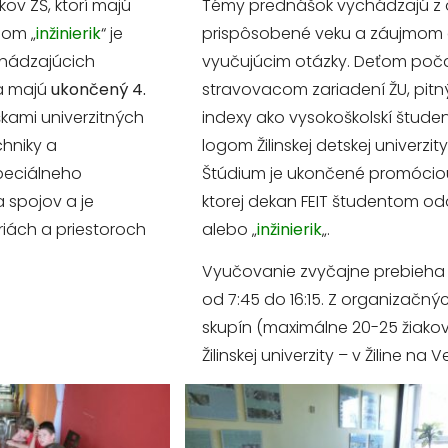
akov ZŠ, ktorí majú
Témy prednášok vychádzajú z
lom „
inžinierik
“ je
prispôsobené veku a záujmom d
dchádzajúcich
vyučujúcim otázky. Deťom poč
“ a majú
ukončený 4.
stravovacom zariadení ŽU, pitn
kami univerzitných
indexy ako vysokoškolskí študen
hniky a
logom Žilinskej detskej univerzi
špeciálneho
Štúdium je ukončené promóciou
 spojov a je
ktorej dekan FEIT študentom odo
riách a priestoroch
alebo „
inžinierik
„.
Vyučovanie zvyčajne prebieha v
od 7:45 do 16:15. Z organizačn
skupín (maximálne 20-25 žiakov
Žilinskej univerzity – v Žiline na 