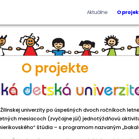
Aktuálne
O projek
O projekte
Žilinskej univerzity po úspešných dvoch ročníkoch letne
letných mesiacoch (zvyčajne júl) jednotýždňovú aktiv
nierikovského“ štúdia – s programom nazvaným „bakalári