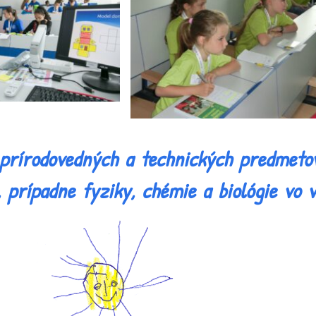
a prírodovedných a technických predmeto
 prípadne fyziky, chémie a biológie vo 