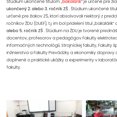
Štúdium ukončené titulom „
bakalárik
“ je určené pre ži
ukončený 2. alebo 3. ročník ZŠ
. Štúdium ukončené titu
určené pre žiakov ZŠ, ktorí absolvovali niektorý z pre
ročníkov ŽDU (DUEF), t.j. im bol pridelení titul „bakalárik
alebo 5. ročník ZŠ
. Štúdium na ŽDU je tvorené prednáš
docentov, profesorov a pedagógov Fakulty elektrotec
informačných technológií, Strojníckej fakulty, Fakulty 
inžinierstva a Fakulty Prevádzky a ekonomiky dopravy a
doplnené o praktické ukážky a experimenty v laborató
fakulty.