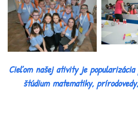
Cieľom našej ativity je popularizáci
štúdium matematiky, prírodovedy,