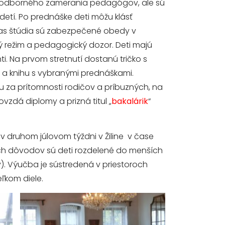
 odborného zamerania pedagógov, ale sú
etí. Po prednáške deti môžu klásť
as štúdia sú zabezpečené obedy v
ý režim a pedagogický dozor. Deti majú
ti. Na prvom stretnutí dostanú tričko s
ty a knihu s vybranými prednáškami.
 za prítomnosti rodičov a príbuzných, na
vzdá diplomy a prizná titul „
bakalárik
“
 druhom júlovom týždni v Žiline v čase
ých dôvodov sú deti rozdelené do menších
). Výučba je sústredená v priestoroch
Veľkom diele.