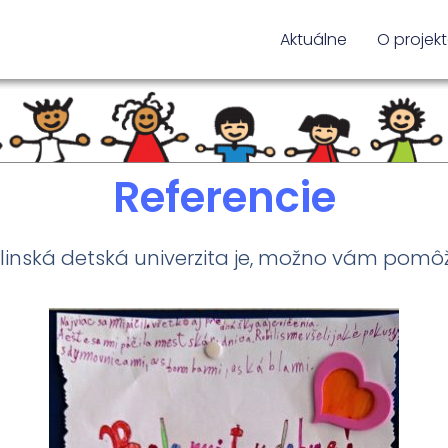
Aktuálne
O projek
Referencie
Žilinská detská univerzita je, možno vám pom